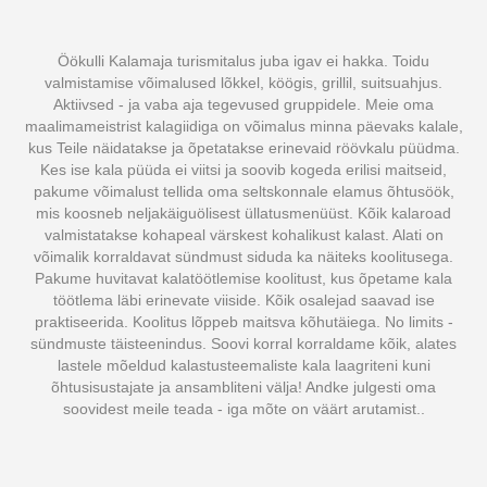
Öökulli Kalamaja turismitalus juba igav ei hakka. Toidu
valmistamise võimalused lõkkel, köögis, grillil, suitsuahjus.
Aktiivsed - ja vaba aja tegevused gruppidele. Meie oma
maalimameistrist kalagiidiga on võimalus minna päevaks kalale,
kus Teile näidatakse ja õpetatakse erinevaid röövkalu püüdma.
Kes ise kala püüda ei viitsi ja soovib kogeda erilisi maitseid,
pakume võimalust tellida oma seltskonnale elamus õhtusöök,
mis koosneb neljakäiguölisest üllatusmenüüst. Kõik kalaroad
valmistatakse kohapeal värskest kohalikust kalast. Alati on
võimalik korraldavat sündmust siduda ka näiteks koolitusega.
Pakume huvitavat kalatöötlemise koolitust, kus õpetame kala
töötlema läbi erinevate viiside. Kõik osalejad saavad ise
praktiseerida. Koolitus lõppeb maitsva kõhutäiega. No limits -
sündmuste täisteenindus. Soovi korral korraldame kõik, alates
lastele mõeldud kalastusteemaliste kala laagriteni kuni
õhtusisustajate ja ansambliteni välja! Andke julgesti oma
soovidest meile teada - iga mõte on väärt arutamist..