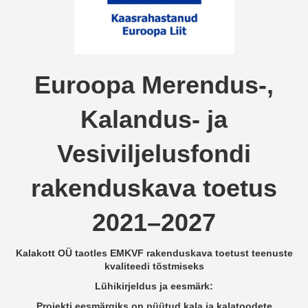
Euroopa Merendus-,
Kalandus- ja
Vesiviljelusfondi
rakenduskava toetus
2021–2027
Kalakott OÜ taotles EMKVF rakenduskava toetust teenuste
kvaliteedi tõstmiseks
Lühikirjeldus ja eesmärk:
Projekti eesmärgiks on püütud kala ja kalatoodete