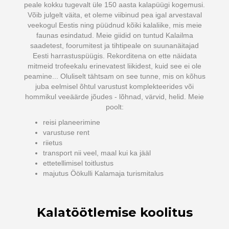
peale kokku tugevalt üle 150 aasta kalapüügi kogemusi.
Võib julgelt väita, et oleme viibinud pea igal arvestaval
veekogul Eestis ning püüdnud kõiki kalaliike, mis meie
faunas esindatud. Meie giidid on tuntud Kalailma
saadetest, foorumitest ja tihtipeale on suunanäitajad
Eesti harrastuspüügis. Rekorditena on ette näidata
mitmeid trofeekalu erinevatest liikidest, kuid see ei ole
peamine... Oluliselt tähtsam on see tunne, mis on kõhus
juba eelmisel õhtul varustust komplekteerides või
hommikul veeäärde jõudes - lõhnad, värvid, helid. Meie
poolt:
reisi planeerimine
varustuse rent
riietus
transport nii veel, maal kui ka jääl
ettetellimisel toitlustus
majutus Öökulli Kalamaja turismitalus
Kalatöötlemise koolitus