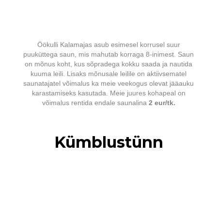
Öökulli Kalamajas asub esimesel korrusel suur
puuküttega saun, mis mahutab korraga 8-inimest. Saun
on mõnus koht, kus sõpradega kokku saada ja nautida
kuuma leili. Lisaks mõnusale leilile on aktiivsematel
saunatajatel võimalus ka meie veekogus olevat jääauku
karastamiseks kasutada. Meie juures kohapeal on
võimalus rentida endale saunalina
2 eur/tk.
Kümblustünn