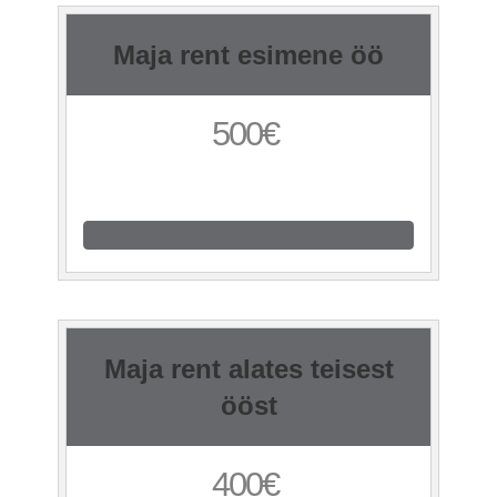
Maja rent esimene öö
500€
Maja rent alates teisest
ööst
400€