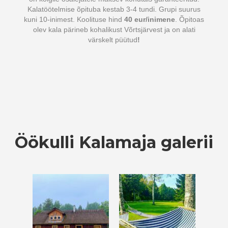
Kalatöötelmise õpituba kestab 3-4 tundi. Grupi suurus
kuni 10-inimest. Koolituse hind
40 eur/inimene
. Õpitoas
olev kala pärineb kohalikust Võrtsjärvest ja on alati
värskelt püütud
!
Öökulli Kalamaja galerii