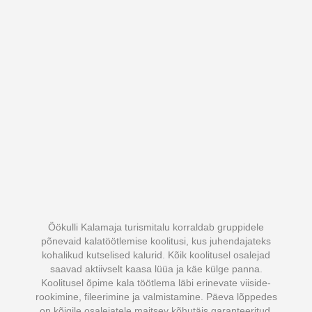
Öökulli Kalamaja turismitalu korraldab gruppidele
põnevaid kalatöötlemise koolitusi, kus juhendajateks
kohalikud kutselised kalurid. Kõik koolitusel osalejad
saavad aktiivselt kaasa lüüa ja käe külge panna.
Koolitusel õpime kala töötlema läbi erinevate viiside-
rookimine, fileerimine ja valmistamine. Päeva lõppedes
on kõigile osalejatele maitsev kõhutäis garanteeritud.