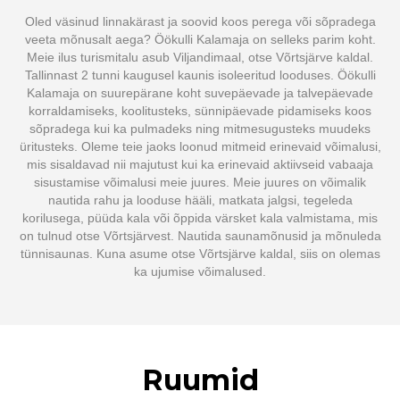
Oled väsinud linnakärast ja soovid koos perega või sõpradega
veeta mõnusalt aega? Öökulli Kalamaja on selleks parim koht.
Meie ilus turismitalu asub Viljandimaal, otse Võrtsjärve kaldal.
Tallinnast 2 tunni kaugusel kaunis isoleeritud looduses. Öökulli
Kalamaja on suurepärane koht suvepäevade ja talvepäevade
korraldamiseks, koolitusteks, sünnipäevade pidamiseks koos
sõpradega kui ka pulmadeks ning mitmesugusteks muudeks
üritusteks. Oleme teie jaoks loonud mitmeid erinevaid võimalusi,
mis sisaldavad nii majutust kui ka erinevaid aktiivseid vabaaja
sisustamise võimalusi meie juures. Meie juures on võimalik
nautida rahu ja looduse hääli, matkata jalgsi, tegeleda
korilusega, püüda kala või õppida värsket kala valmistama, mis
on tulnud otse Võrtsjärvest. Nautida saunamõnusid ja mõnuleda
tünnisaunas. Kuna asume otse Võrtsjärve kaldal, siis on olemas
ka ujumise võimalused.
Ruumid