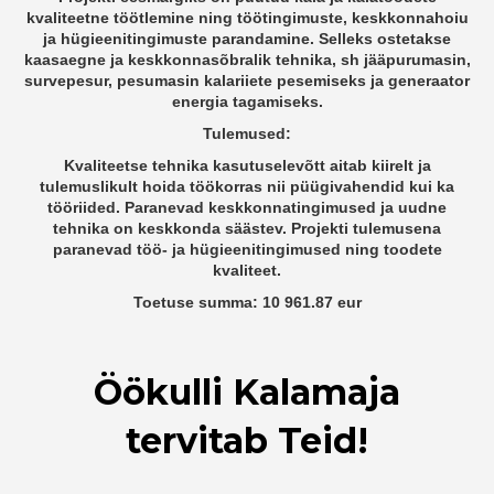
kvaliteetne töötlemine ning töötingimuste, keskkonnahoiu
ja hügieenitingimuste parandamine. Selleks ostetakse
kaasaegne ja keskkonnasõbralik tehnika, sh jääpurumasin,
survepesur, pesumasin kalariiete pesemiseks ja generaator
energia tagamiseks.
Tulemused:
Kvaliteetse tehnika kasutuselevõtt aitab kiirelt ja
tulemuslikult hoida töökorras nii püügivahendid kui ka
tööriided. Paranevad keskkonnatingimused ja uudne
tehnika on keskkonda säästev. Projekti tulemusena
paranevad töö- ja hügieenitingimused ning toodete
kvaliteet.
Toetuse summa: 10 961.87 eur
Öökulli Kalamaja
tervitab Teid!