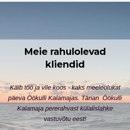
Meie rahulolevad
kliendid
et
Käib töö ja vile koos - kaks meeleolukat
päeva Öökulli Kalamajas. Tänan Öökulli
t
Kalamaja pererahvast
külalislahke
te
vastuvõtu eest!
,