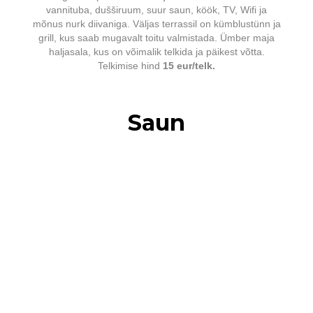
vannituba, dušširuum, suur saun, köök, TV, Wifi ja
mõnus nurk diivaniga. Väljas terrassil on kümblustünn ja
grill, kus saab mugavalt toitu valmistada. Ümber maja
haljasala, kus on võimalik telkida ja päikest võtta.
Telkimise hind
15 eur/telk.
Saun